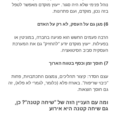
נוהל פנימי שלא היה סגור. ייעוץ מוקדם מאפשר לטפל
בזה נכון, מוקדם, ועם פתרונות.
6) מגן גם על העסק, לא רק על האדם
הרבה פעמים החשש הוא פגיעה בחברה, במוניטין או
בפעילות. ייעוץ מוקדם יודע “להחזיק” גם את המערכת
העסקית סביב הסיטואציה.
7) חוסך זמן וכסף בטווח הארוך
עצם הסדר: קיצור תהליכים, צמצום התכתבויות, פחות
“כיבוי שריפות”. באורח פלא (כלומר, לגמרי לא פלא), זה
גם חוסך הוצאות.
ומה עם העניין הזה של “שיחה קטנה”? כן,
גם שיחה קטנה היא אירוע