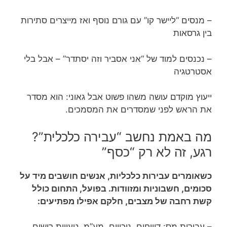
– מנסים “ליישר קו” עם גורם נוסף ואז מייצרים סתירות
בין גרסאות
– נכנסים למוד של “אני אסביר וזה יסתדר” – אבל בלי
אסטרטגיה
ייעוץ מוקדם עושה משהו פשוט אבל גאוני: הוא מסדר
את הראש לפני שמסדרים את המסמכים.
מה באמת נחשב “עבירה כלכלית”?
רגע, זה לא רק “כסף”
כשאומרים עבירות כלכליות, אנשים חושבים מיד על
סכומים, חשבוניות ומזוודות. בפועל, התחום כולל
קשת רחבה של מצבים, חלקם אפילו מפתיעים:
– עבירות מס: דיווחים, ניכויים, מע”מ, טעויות רישום